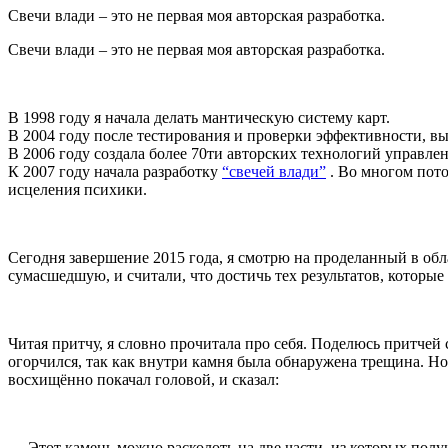
Свечи влади – это не первая моя авторская разработка.
Свечи влади – это не первая моя авторская разработка.
В 1998 году я начала делать мантическую систему карт.
В 2004 году после тестирования и проверки эффективности, в
В 2006 году создала более 70ти авторских технологий управле
К 2007 году начала разработку
“свечей влади”
. Во многом пото
исцеления психики.
Сегодня завершение 2015 года, я смотрю на проделанный в обл
сумасшедшую, и считали, что достичь тех результатов, которые
Читая притчу, я словно прочитала про себя. Поделюсь притче
огорчился, так как внутри камня была обнаружена трещина. Нов
восхищённо покачал головой, и сказал:
— Этот камень можно расколоть на две части, из которых полу