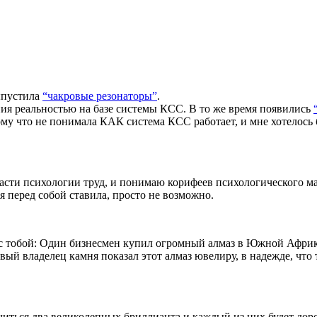
ыпустила
“чакровые резонаторы”
.
ния реальностью на базе системы КСС. В то же время появились
му что не понимала КАК система КСС работает, и мне хотелось
асти психологии труд, и понимаю корифеев психологического мас
 я перед собой ставила, просто не возможно.
й с тобой: Один бизнесмен купил огромный алмаз в Южной Африк
ый владелец камня показал этот алмаз ювелиру, в надежде, что 
читься два великолепных бриллианта и каждый из них будет дор