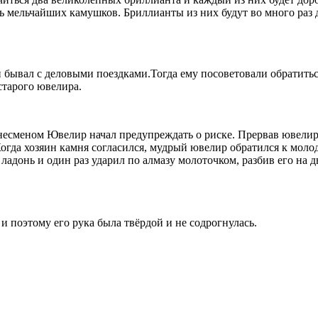
 мельчайших камушков. Бриллианты из них будут во много раз де
н бывал с деловыми поездками.Тогда ему посоветовали обратитьс
старого ювелира.
есменом Ювелир начал предупреждать о риске. Прервав ювелира,
 Когда хозяин камня согласился, мудрый ювелир обратился к мол
 ладонь и один раз ударил по алмазу молоточком, разбив его на 
и поэтому его рука была твёрдой и не содрогнулась.