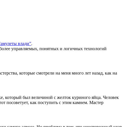
“амулеты влади”
.
 более управляемых, понятных и логичных технологий
терства, которые смотрели на меня много лет назад, как на
е, который был величиной с желток куриного яйца. Человек
тот посоветует, как поступить с этим камнем. Мастер
оже самого алмаза. Но проблема в том, что неосторожный удар