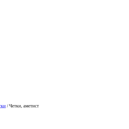
тки
/
Четки, аметист