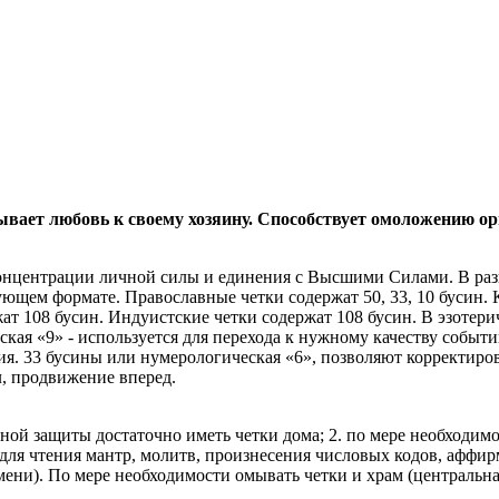
вает любовь к своему хозяину. Способствует омоложению орг
нцентрации личной силы и единения с Высшими Силами. В разны
ющем формате. Православные четки содержат 50, 33, 10 бусин. К
ржат 108 бусин. Индуистские четки содержат 108 бусин. В эзотер
ская «9» - используется для перехода к нужному качеству событ
ия. 33 бусины или нумерологическая «6», позволяют корректиров
, продвижение вперед.
ой защиты достаточно иметь четки дома; 2. по мере необходимос
. для чтения мантр, молитв, произнесения числовых кодов, аффи
ени). По мере необходимости омывать четки и храм (центральна