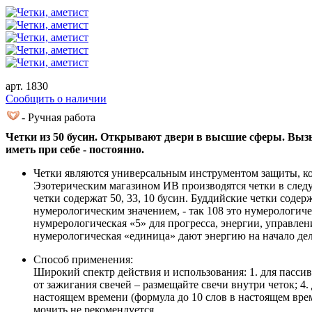
арт. 1830
Cообщить о наличии
- Ручная работа
Четки из 50 бусин. Открывают двери в высшие сферы. Вызы
иметь при себе - постоянно.
Четки являются универсальным инструментом защиты, ко
Эзотерическим магазином ИВ производятся четки в следу
четки содержат 50, 33, 10 бусин. Буддийские четки соде
нумерологическим значением, - так 108 это нумерологиче
нумрерологическая «5» для прогресса, энергии, управлен
нумерологическая «единица» дают энергию на начало дел
Способ применения:
Широкий спектр действия и использования: 1. для пассивн
от зажигания свечей – размещайте свечи внутри четок; 4
настоящем времени (формула до 10 слов в настоящем врем
мочить не рекомендуется.