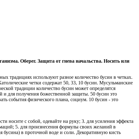
анизма. Оберег. Защита от гнева начальства. Носить или
х традициях используют разное количество бусин в четках.
атолические четки содержат 50, 33, 10 бусин. Мусульманские
ической традиции количество бусин может определятся
ий и для получения божественной защиты. 50 бусин это
ать события физического плана, социум. 10 бусин - это
ти носите с собой, одевайте на руку; 3. для усиления эффекта
рмаций; 5. для произнесения формулы своих желаний в
я бусина) в проточной воде и соли. Декоративную кисть