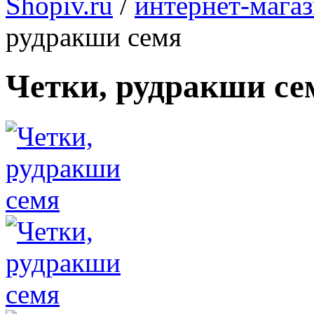
Shopiv.ru
/
интернет-мага
рудракши семя
Четки, рудракши се