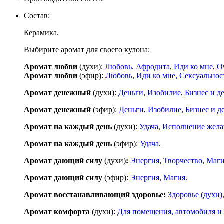
Состав:
Керамика.
Выбирите аромат для своего кулона:
Аромат любви
(духи):
Любовь
,
Афродита
,
Иди ко мне
,
О
Аромат любви
(эфир):
Любовь
,
Иди ко мне,
Сексуальнос
Аромат денежный
(духи):
Деньги
,
Изобилие
,
Бизнес и д
Аромат денежный
(эфир):
Деньги
,
Изобилие
,
Бизнес и д
Аромат на каждый день
(духи):
Удача
,
Исполнение жел
Аромат на каждый день
(эфир):
Удача
.
Аромат дающий силу
(духи)
:
Энергия
,
Творчество
,
Маг
Аромат дающий силу
(эфир):
Энергия
,
Магия
.
Аромат восстанавливающий здоровье:
Здоровье (духи)
Аромат комфорта
(духи):
Для помещения, автомобиля и 