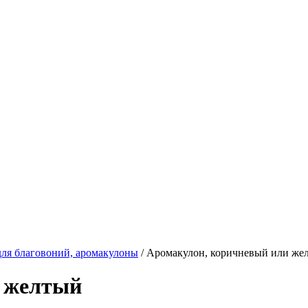
для благовоний, аромакулоны
/
Аромакулон, коричневый или же
и желтый