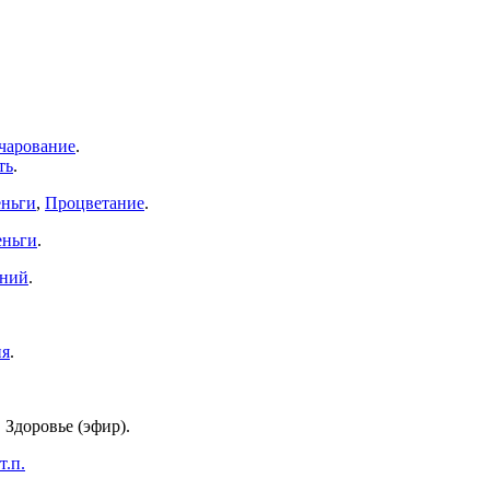
чарование
.
ть
.
еньги
,
Процветание
.
еньги
.
аний
.
ия
.
, Здоровье (эфир).
т.п.