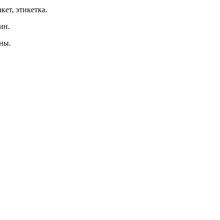
ет, этикетка.
ин.
ны.