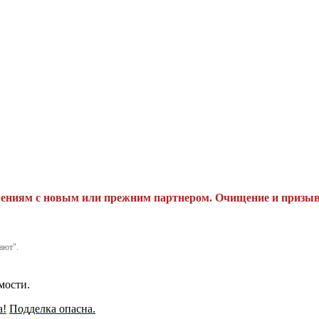
ениям с новым или прежним партнером. Очищение и призыв
ают".
мости.
а!
Подделка опасна.