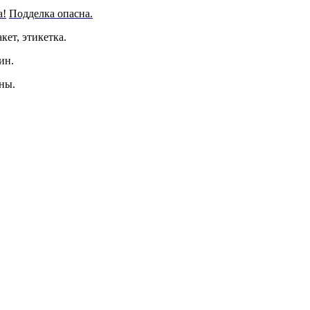
а!
Подделка опасна.
ет, этикетка.
ин.
ны.