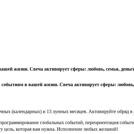
шей жизни. Свеча активирует сферы: любовь, семья, деньги,
обытиям в вашей жизни. Свеча активирует сферы: любовь, с
лнечных (календарных) и 13 лунных месяцев. Активируйте об
ки, программирование глобальных событий, переориентация собы
а ту цель, которая вам нужна. Исполнение любых желаний!