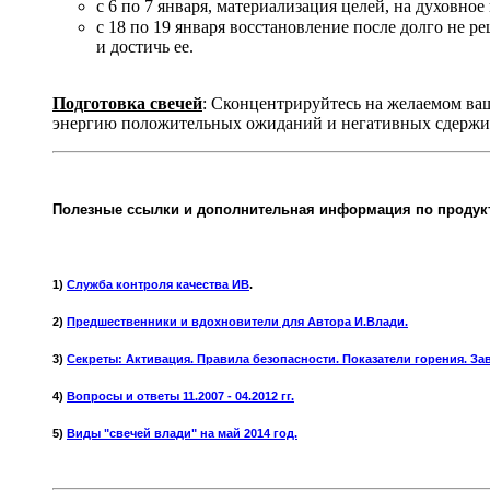
с 6 по 7 января, материализация целей, на духовн
с 18 по 19 января восстановление после долго не 
и достичь ее.
Подготовка свечей
: Сконцентрируйтесь на желаемом ваш
энергию положительных ожиданий и негативных сдержива
Полезные ссылки и дополнительная информация по продукт
1)
Служба контроля качества ИВ
.
2)
Предшественники и вдохновители для Автора И.Влади.
3)
Секреты: Активация. Правила безопасности. Показатели горения. За
4)
Вопросы и ответы 11.2007 - 04.2012 гг.
5)
Виды "свечей влади" на май 2014 год.