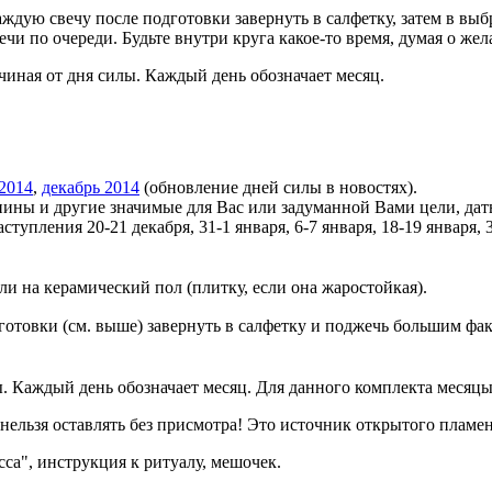
каждую свечу после подготовки завернуть в салфетку, затем в в
чи по очереди. Будьте внутри круга какое-то время, думая о жел
ачиная от дня силы. Каждый день обозначает месяц.
2014
,
декабрь 2014
(обновление дней силы в новостях).
ы и другие значимые для Вас или задуманной Вами цели, дат
упления 20-21 декабря, 31-1 января, 6-7 января, 18-19 января, 3
и на керамический пол (плитку, если она жаростойкая).
дготовки (см. выше) завернуть в салфетку и поджечь большим фа
. Каждый день обозначает месяц. Для данного комплекта месяцы
 нельзя оставлять без присмотра! Это источник открытого пламе
са", инструкция к ритуалу, мешочек.