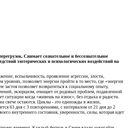
ерегрузок. Снимает сознательное и бессознательное
едствий эзотерических и психологических воздействий на
жение, вспыльчивость, проявление агрессии, злости,
 уровнях, позволяет энергии пройти в то место, где «энергия
ле застоя позволяет возвратиться к социальному опыту,
лений, экзорцизм, очищает от родовых проблем, подавленной
т ситуации когда «живешь на износ», без отдыха и радости.
на свече остаются. Циклы - это единожды в жизни,
я 63 дня с 3 повторениями, с интервалом от 21 дня до 2
оего внутреннего состояния, уверенности, силы, которая идет
местному времени. Каждый фитиль в Свече влади зажигайте