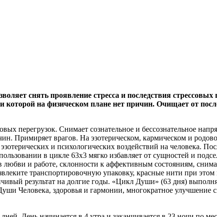
зволяет снять проявление стресса и последствия стрессовых п
ти которой на физическом плане нет причин. Очищает от посл
совых перегрузок. Снимает сознательное и бессознательное напря
ин. Примиряет врагов. На эзотерическом, кармическом и родовом
 эзотерических и психологических воздействий на человека. Пос
льзовании в цикле 63х3 мягко избавляет от сущностей и подсе
 любви и работе, склонности к аффективным состояниям, снимае
звлеките транспортировочную упаковку, красные нити при этом 
ый результат на долгие годы. «Цикл Души» (63 дня) выполняетс
Души Человека, здоровья и гармонии, многократное улучшение св
дней. День начинается в 4 утра и заканчивается в 23 ночи по 