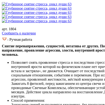
арт. 1804
Cообщить о наличии
- Ручная работа
Снятие перенапряжения, сущностей, негатива от других. По
напряжение, проявление агрессии, злости, внутренней ярос
человека.
Позволяет снять проявление стресса и последствия стрес
внутренней ярости которой на физическом плане нет прич
встала и застряла», не движется. Очищает от последствий
социальным отношениям, событиям и переменам. При испо
агрессии, проявлений жестокости, жёсткой конкуренции в
Зажигать 8 фитилей, перед зажиганием из центра свечи и
проводимые Свечные Комплексы, обеспечивающие устойчив
месяцев. Действие цикла направлено на восстановление 
изнутри.
Способ применения:
Зажигание свечей выполняется ежедневно, без пропусков 