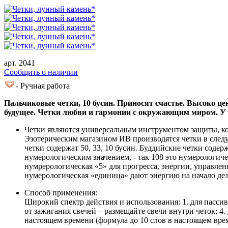
арт. 2041
Cообщить о наличии
- Ручная работа
Пальчиковые четки, 10 бусин. Приносят счастье. Высоко ц
будущее. Четки любви и гармонии с окружающим миром. У 
Четки являются универсальным инструментом защиты, ко
Эзотерическим магазином ИВ производятся четки в следу
четки содержат 50, 33, 10 бусин. Буддийские четки соде
нумерологическим значением, - так 108 это нумерологиче
нумрерологическая «5» для прогресса, энергии, управлен
нумерологическая «единица» дают энергию на начало дел
Способ применения:
Широкий спектр действия и использования: 1. для пассивн
от зажигания свечей – размещайте свечи внутри четок; 4
настоящем времени (формула до 10 слов в настоящем врем