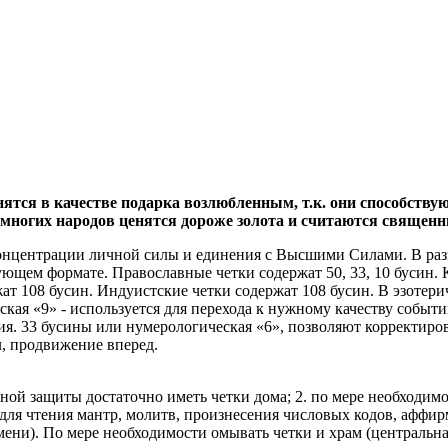
енятся в качестве подарка возлюбленным, т.к. они способст
многих народов ценятся дороже золота и считаются священ
нцентрации личной силы и единения с Высшими Силами. В разны
ющем формате. Православные четки содержат 50, 33, 10 бусин. К
ржат 108 бусин. Индуистские четки содержат 108 бусин. В эзотер
ская «9» - используется для перехода к нужному качеству событ
ия. 33 бусины или нумерологическая «6», позволяют корректиров
, продвижение вперед.
ой защиты достаточно иметь четки дома; 2. по мере необходимос
. для чтения мантр, молитв, произнесения числовых кодов, аффи
ени). По мере необходимости омывать четки и храм (центральна