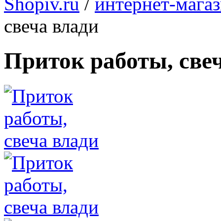
Shopiv.ru
/
интернет-мага
свеча влади
Приток работы, све