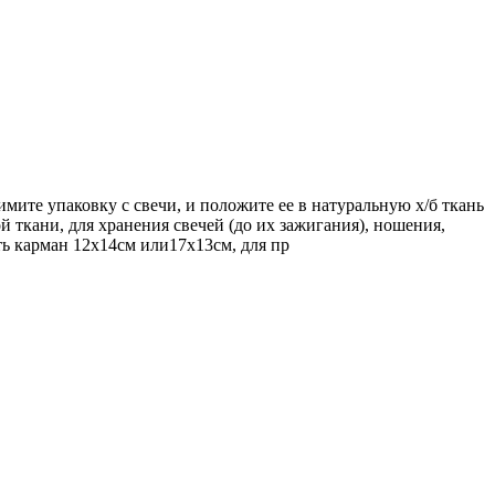
мите упаковку с свечи, и положите ее в натуральную х/б ткань
й ткани, для хранения свечей (до их зажигания), ношения,
ть карман 12х14см или17х13см, для пр