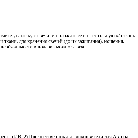
мите упаковку с свечи, и положите ее в натуральную х/б ткань
й ткани, для хранения свечей (до их зажигания), ношения,
 необходимости в подарок можно заказа
чества ИВ. 2) Предшественники и вдохновители для Автора