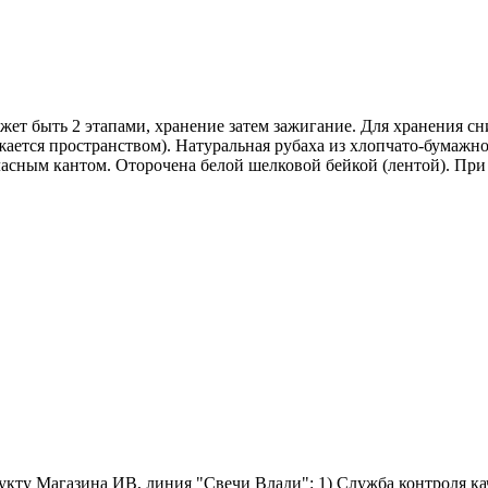
жет быть 2 этапами, хранение затем зажигание. Для хранения сни
яжается пространством). Натуральная рубаха из хлопчато-бумажно
асным кантом. Оторочена белой шелковой бейкой (лентой). При
кту Магазина ИВ, линия "Свечи Влади": 1) Служба контроля ка