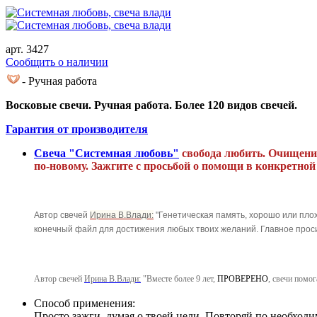
арт. 3427
Cообщить о наличии
- Ручная работа
Восковые свечи. Ручная работа. Более 120 видов свечей.
Гарантия от производителя
Свеча "Системная любовь"
свобода любить. Очищени
по-новому. Зажгите с просьбой о помощи в конкретной
Автор свечей
Ирина В.Влади:
"Генетическая память, хорошо или плох
конечный файл для достижения любых твоих желаний. Главное прос
Автор свечей
Ирина В.Влади:
"Вместе более 9 лет,
ПРОВЕРЕНО
, свечи помог
Способ применения:
Просто зажги, думая о твоей цели. Повторяй по необходи