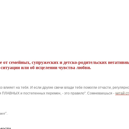
е от семейных, супружеских и детско-родительских негативн
 ситуации или об исцелении чувства любви.
о влияет на тебя. И если другие свечи влади тебе помогли отчасти, регуляр
и ПЛАВНЫХ и постепенных перемен, - это правило". С
омневаешься -
читай с
ают".
мости.