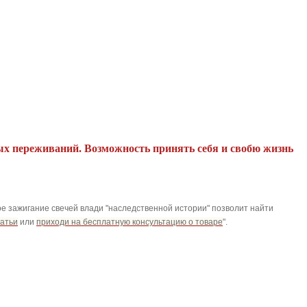
ых переживаний. Возможность принять себя и свобю жизнь
ное зажигание свечей влади "наследственной истории" позволит найти
татьи
или
приходи на бесплатную консультацию о товаре
".