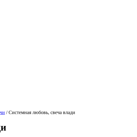
чи
/
Системная любовь, свеча влади
ди