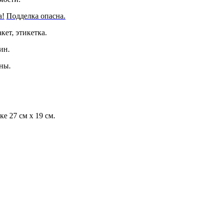
а!
Подделка опасна.
ет, этикетка.
ин.
ны.
ке 27 см х 19 см.