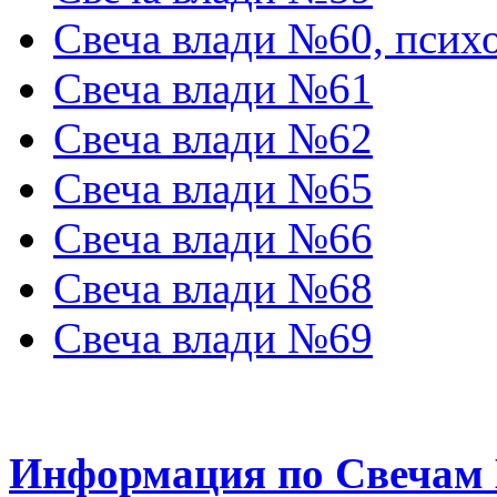
Свеча влади №60, псих
Свеча влади №61
Свеча влади №62
Свеча влади №65
Свеча влади №66
Свеча влади №68
Свеча влади №69
Информация по Свечам