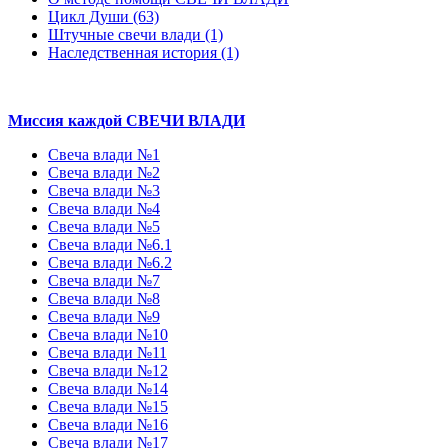
Цикл Души (63)
Штучные свечи влади (1)
Наследственная история (1)
Миссия каждой СВЕЧИ ВЛАДИ
Свеча влади №1
Свеча влади №2
Свеча влади №3
Свеча влади №4
Свеча влади №5
Свеча влади №6.1
Свеча влади №6.2
Свеча влади №7
Свеча влади №8
Свеча влади №9
Свеча влади №10
Свеча влади №11
Свеча влади №12
Свеча влади №14
Свеча влади №15
Свеча влади №16
Свеча влади №17