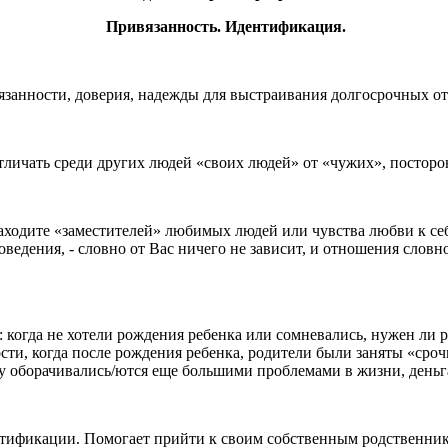
Привязанность. Идентификация.
.
ивязанности, доверия, надежды для выстраивания долгосрочных 
тличать среди других людей «своих людей» от «чужих», посторо
аходите «заместителей» любимых людей или чувства любви к се
оведения, - словно от Вас ничего не зависит, и отношения словн
: когда не хотели рождения ребенка или сомневались, нужен ли 
ти, когда после рождения ребенка, родители были заняты «ср
ку оборачивались/ются еще большими проблемами в жизни, деньг
нтификации. Помогает прийти к своим собственным родственни