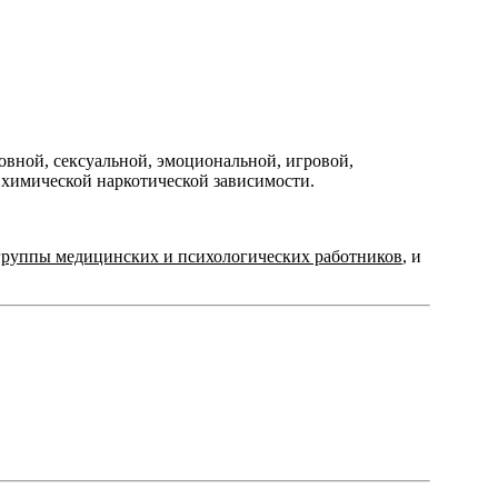
овной, сексуальной, эмоциональной, игровой,
 химической наркотической зависимости.
й группы медицинских и психологических работников
, и